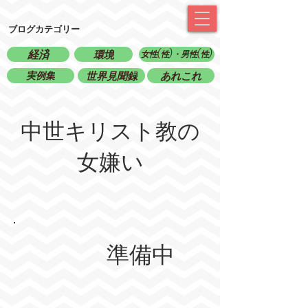
ブログカテゴリー
経済
環境
女性(性)・男性(性)
実例集
世界見聞録
あれこれ
中世キリスト教の
女嫌い
準備中