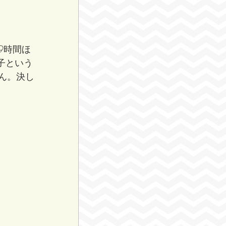
9時間ほ
子という
ん。決し