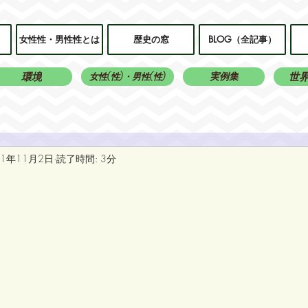
女性性・男性性とは
歴史の窓
BLOG（全記事）
環境
実例集
世
女性(性)・男性(性)
21年11月2日
読了時間: 3分