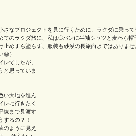
小さなプロジェクトを見に行くために、ラクダに乗って
めてのラクダ旅に、私はGパンに半袖シャツと麦わら帽
け止めすら塗らず、服装も砂漠の長旅向きではありませ
😅）
イレでしたが、
うと思っていま
色い大地を進ん
イレに行きたく
平線まで見渡す
うするの？！　
草のように見え
す。 仕方ない、