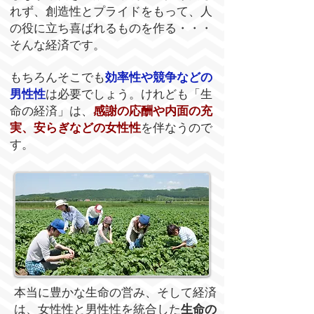
れず、創造性とプライドをもって、人
の役に立ち喜ばれるものを作る・・・
そんな経済です。
もちろんそこでも
効率性や競争などの
男性性
は必要でしょう。けれども「生
命の経済」は、
感謝の応酬や内面の充
実、安らぎなどの女性性
を伴なうので
す。
本当に豊かな生命の営み、そして経済
は、女性性と男性性を統合した
生命の