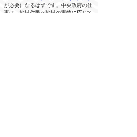
が必要になるはずです。中央政府の仕
事は、地域住民が地域の実情に応じて
設計した発展の形を支援するものにな
るでしょう。
地域経済がそれ自体で成り立つように
するには、必要なものをできるだけ地
域内で自給することが必要です。けれ
どもそんなことができる幸せな地域は
稀です。ですから他の地域との交易や
協力（女性性）
も必要です。そしてそ
れは、地域を昔のような「閉ざされた
地域」にしないためにも重要なので
す。現在のテクノロジーを考えれば、
以前では考えられないような質と範囲
で
横のつながり（女性性）
が展開する
と思われます。