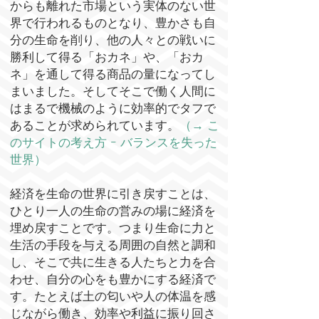
からも離れた市場という実体のない世
界で行われるものとなり、豊かさも自
分の生命を削り、他の人々との戦いに
勝利して得る「おカネ」や、「おカ
ネ」を通して得る商品の量になってし
まいました。そしてそこで働く人間に
はまるで機械のように効率的でタフで
あることが求められていま
す。
（→
こ
のサイトの考え方 ｰ バランスを失った
世界）
経済を生命の世界に引き戻すことは、
ひとり一人の生命の営みの場に経済を
埋め戻すことです。つまり生命に力と
生活の手段を与える周囲の自然と調和
し
、そこで共に生きる人たちと力を合
わせ、自分の心をも豊かにする経済で
す。たとえば土の匂いや人の体温を感
じながら働き、効率や利益に振り回さ