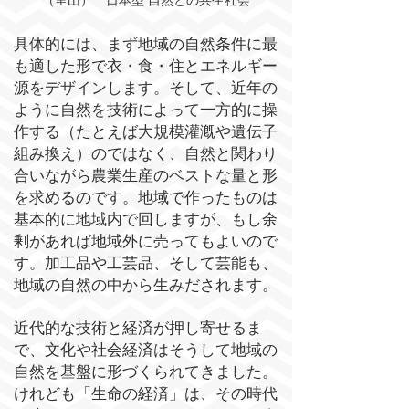
（里山） 日本型 自然との共生社会
具体的には、まず地域の自然条件に最
も適した形で衣・食・住とエネルギー
源をデザインします。そして、近年の
ように自然を技術によって一方的に操
作する（たとえば大規模灌漑や遺伝子
組み換え）のではなく、自然と関わり
合いながら農業生産のベストな量と形
を求めるのです。地域で作ったものは
基本的に地域内で回しますが、もし余
剰があれば地域外に売ってもよいので
す。加工品や工芸品、そして芸能も、
地域の自
然の中から生みだされます。
近代的な技術と経済が押し寄せるま
で、文化や社会経済はそうして地域の
自然を基盤に形づくられてきました。
けれども「生命の経済」は、その時代