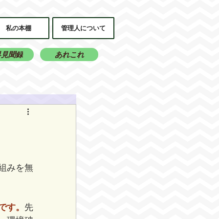
私の本棚
管理人について
界見聞録
あれこれ
組みを無
です。
先