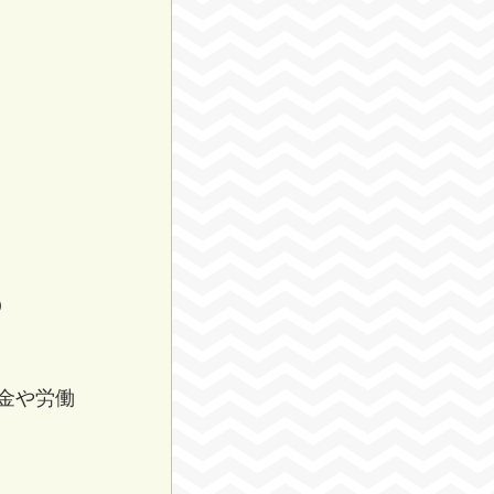
）
金や労働