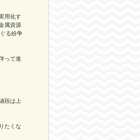
実用化す
金属資源
めぐる紛争
伴って進
値段は上
りたくな