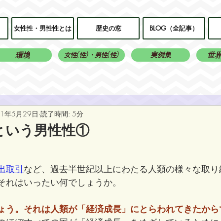
女性性・男性性とは
歴史の窓
BLOG（全記事）
環境
実例集
世
女性(性)・男性(性)
21年5月29日
読了時間: 5分
という男性性①
出取引
など、過去半世紀以上にわたる人類の様々な取り
それはいったい何でしょうか。
ょう。それは人類が「経済成長」にとらわれてきたから