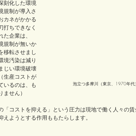
深刻化した環境
境規制が導入さ
おカネがかかる
刀打ちできなく
れた企業は、
境規制が無いか
を移転させまし
環境汚染は減り
まじい環境破壊
（生産コストが
泡立つ多摩川（東京、1970年代
ているのは、も
りません）
の「コストを抑える」という圧力は現地で働く人々の賃
抑えようとする作用ももたらします。