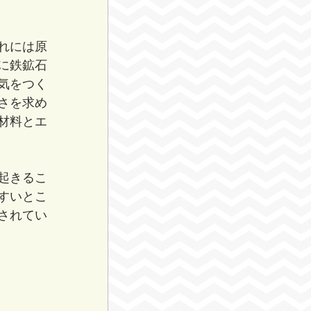
れには原
に鉄鉱石
気をつく
さを求め
材料とエ
起きるこ
すいとこ
されてい