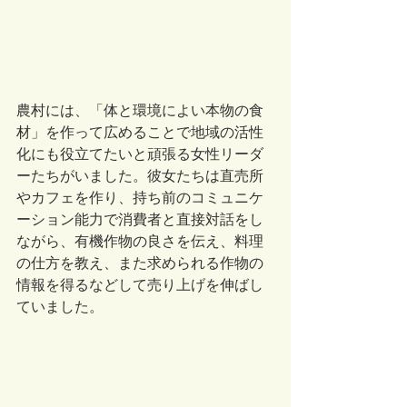
農村には、「体と環境によい本物の食
材」を作って広めることで地域の活性
化にも役立てたいと頑張る女性リーダ
ーたちがいました。彼女たちは直売所
やカフェを作り、持ち前のコミュニケ
ーション能力で消費者と直接対話をし
ながら、有機作物の良さを伝え、料理
の仕方を教え、また求められる作物の
情報を得るなどして売り上げを伸ばし
ていました。