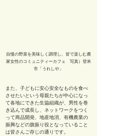
自慢の野菜を美味しく調理し、皆で楽しむ農
家女性のコミュニティーカフェ　写真）登米
市「うれしや」
また、子どもに安心安全なものを食べ
させたいという母親たちが中心になっ
て各地にできた生協組織が、男性を巻
き込んで成長し、ネットワークをつく
って商品開発、地産地消、有機農業の
振興などの旗振り役となっていること
は皆さんご存じの通りです。